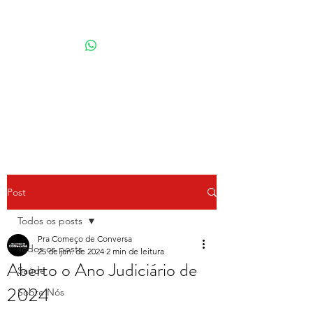
Por Karina Lindoso
Post
Todos os posts
Pra Começo de Conversa
Todos os posts
25 de jan. de 2024
2 min de leitura
Aberto o Ano Judiciário de
Saúde
2024
Sobre Nós