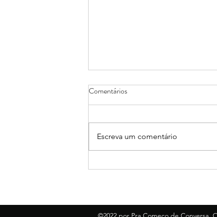
Comentários
Escreva um comentário
São Luís ganha mais cinco leis de
autoria de Raimundo Penha
©2022 por Pra Começo de Conversa. 