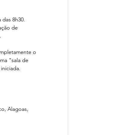
 das 8h30. 
ação de 
.
completamente o 
uma "sala de 
iniciada.
o, Alagoas, 