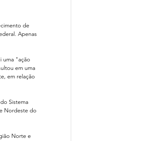
ecimento de 
Federal. Apenas 
i uma "ação 
sultou em uma 
te, em relação 
do Sistema 
 e Nordeste do 
gião Norte e 