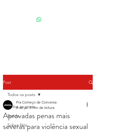
Por Karina Lindoso
Post
Todos os posts
Pra Começo de Conversa
Todos os posts
8 de jul.
5 min de leitura
Aprovadas penas mais
Saúde
severas para violência sexual
Sobre Nós