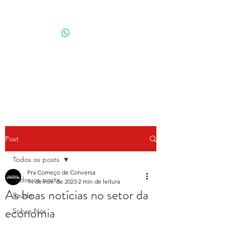
Por Karina Lindoso
Post
Todos os posts
Pra Começo de Conversa
Todos os posts
14 de nov. de 2023
2 min de leitura
As boas notícias no setor da
Saúde
economia
Sobre Nós