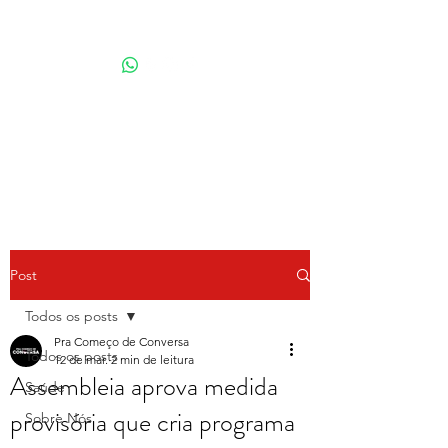
Por Karina Lindoso
Post
Todos os posts
Pra Começo de Conversa
Todos os posts
12 de mar.
2 min de leitura
Assembleia aprova medida
Saúde
provisória que cria programa
Sobre Nós