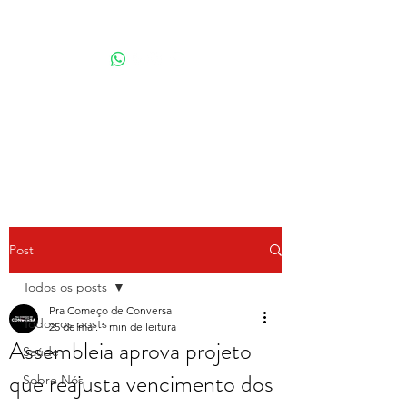
Por Karina Lindoso
Post
Todos os posts
Pra Começo de Conversa
Todos os posts
25 de mar.
1 min de leitura
Assembleia aprova projeto
Saúde
que reajusta vencimento dos
Sobre Nós