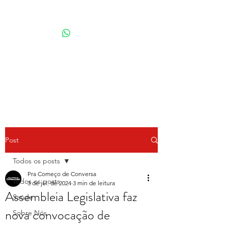
Por Karina Lindoso
Post
Todos os posts
Pra Começo de Conversa
Todos os posts
3 de jul. de 2024
3 min de leitura
Assembleia Legislativa faz
Saúde
nova convocação de
Sobre Nós