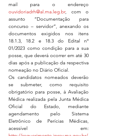
mail para o endereço 
ouvidoriadrh@al.ma.leg.br
, com o 
assunto “Documentação para 
concurso – servidor”, anexando os 
documentos exigidos nos itens 
18.1.3, 18.2 e 18.3 do Edital nº 
01/2023 como condição para a sua 
posse, que deverá ocorrer em até 30 
dias após a publicação da respectiva 
nomeação no Diário Oficial.
Os candidatos nomeados deverão 
se submeter, como requisito 
obrigatório para posse, à Avaliação 
Médica realizada pela Junta Médica 
Oficial do Estado, mediante 
agendamento pelo Sistema 
Eletrônico de Perícias Médicas, 
acessível em: 
http://requerimento.iprev.ma.gov.br/