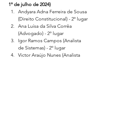
1º de julho de 2024)
Andyara Adna Ferreira de Sousa 
(Direito Constitucional) - 2º lugar
Ana Luísa da Silva Corrêa 
(Advogado) - 2º lugar 
Igor Ramos Campos (Analista 
de Sistemas) - 2º lugar 
Victor Araújo Nunes (Analista 
de Suporte de Rede) - 3º lugar 
Bárbara Cristina Silva Pereira 
(Assistente Social) 1º lugar 
Vinícius Carvalho Ferreira 
(Contador) - 2º lugar 
Jose Lucas de Carvalho de 
Souza (Controlador) - 1º lugar 
Stenio Hober da Rocha Rabelo 
(Contador – Finanças Públicas) 
2º lugar 
Luis Antonio Rodrigues Galvão 