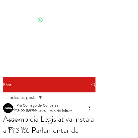
Por Karina Lindoso
Post
Todos os posts
Pra Começo de Conversa
Todos os posts
23 de set. de 2025
1 min de leitura
Assembleia Legislativa instala
Saúde
a Frente Parlamentar da
Sobre Nós