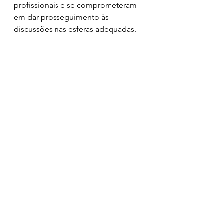
profissionais e se comprometeram 
em dar prosseguimento às 
discussões nas esferas adequadas.
A presidente da Federação 
Maranhense dos Agentes 
Comunitários de Saúde, Shirlene de 
Maria Sousa Pires, disse que a 
Frente Parlamentar abre um grande 
leque de discussões para a 
categoria. “Aqui vamos discutir 
política de valorização do 
trabalhador, entre outras pautas e 
demandas da nossa categoria, em 
uma ação mais ampla e em 
benefício da nossa comunidade, 
que são as pessoas que nós 
assistimos”, pontuou.