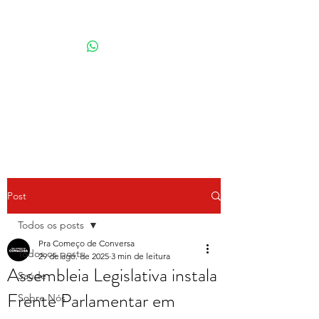
Por Karina Lindoso
Post
Todos os posts
Pra Começo de Conversa
Todos os posts
29 de ago. de 2025
3 min de leitura
Assembleia Legislativa instala
Saúde
Frente Parlamentar em
Sobre Nós