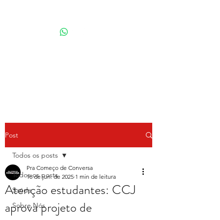
Por Karina Lindoso
Post
Todos os posts
Pra Começo de Conversa
Todos os posts
18 de jun. de 2025
1 min de leitura
Atenção estudantes: CCJ
Saúde
aprova projeto de
Sobre Nós