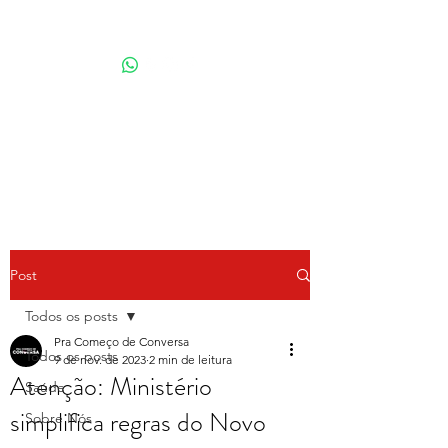
Por Karina Lindoso
Post
Todos os posts
Pra Começo de Conversa
Todos os posts
9 de nov. de 2023
2 min de leitura
Atenção: Ministério
Saúde
simplifica regras do Novo
Sobre Nós