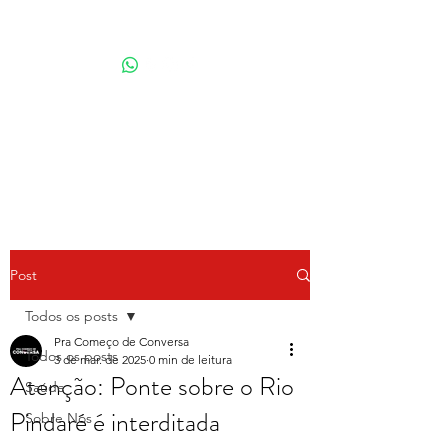
Por Karina Lindoso
Post
Todos os posts
Pra Começo de Conversa
Todos os posts
3 de mar. de 2025
0 min de leitura
Atenção: Ponte sobre o Rio
Saúde
Pindaré é interditada
Sobre Nós