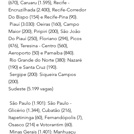
(670), Caruaru (1.595), Recife - 
Encruzilhada (2.400), Recife-Corredor 
Do Bispo (154) e Recife-Pina (90).
 Piauí (3.030): Oeiras (160), Campo 
Maior (200), Piripiri (200), São João 
Do Piauí (250), Floriano (294), Picos 
(476), Teresina - Centro (560), 
Aeroporto (50) e Parnaíba (840).
 Rio Grande do Norte (380): Nazaré 
(190) e Santa Cruz (190).
 Sergipe (200): Siqueira Campos 
(200).
Sudeste (5.199 vagas)
 São Paulo (1.901): São Paulo - 
Glicério (1.344), Cubatão (216), 
Itapetininga (60), Fernandópolis (7), 
Osasco (214) e Votorantim (60).
 Minas Gerais (1.401): Manhuaçu 