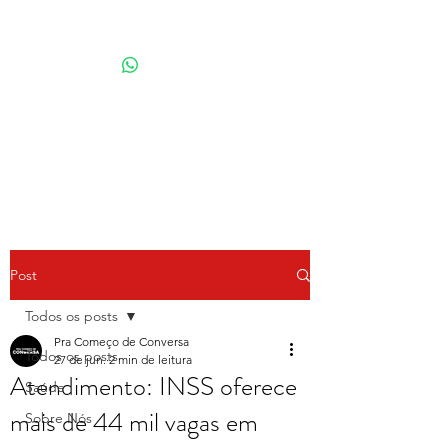
Por Karina Lindoso
Post
Todos os posts
Pra Começo de Conversa
Todos os posts
27 de jun.
2 min de leitura
Atendimento: INSS oferece
Saúde
mais de 44 mil vagas em
Sobre Nós