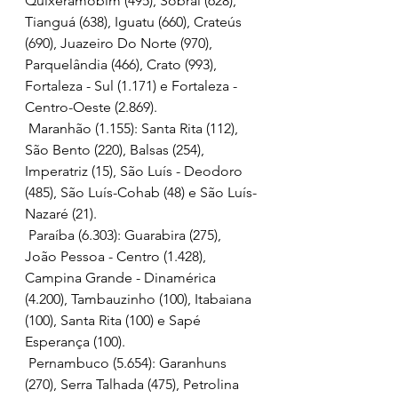
Quixeramobim (495), Sobral (628), 
Tianguá (638), Iguatu (660), Crateús 
(690), Juazeiro Do Norte (970), 
Parquelândia (466), Crato (993), 
Fortaleza - Sul (1.171) e Fortaleza - 
Centro-Oeste (2.869).
 Maranhão (1.155): Santa Rita (112), 
São Bento (220), Balsas (254), 
Imperatriz (15), São Luís - Deodoro 
(485), São Luís-Cohab (48) e São Luís-
Nazaré (21).
 Paraíba (6.303): Guarabira (275), 
João Pessoa - Centro (1.428), 
Campina Grande - Dinamérica 
(4.200), Tambauzinho (100), Itabaiana 
(100), Santa Rita (100) e Sapé 
Esperança (100).
 Pernambuco (5.654): Garanhuns 
(270), Serra Talhada (475), Petrolina 