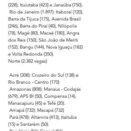
(228), Ituiutaba (423) e Janaúba (750).
 Rio de Janeiro (1.897): Itaboraí (120), 
Barra da Tijuca (175), Avenida Brasil 
(246), Barra do Piraí (40), Nilópolis 
(78), Magé (80), Macaé (180), Angra 
dos Reis (150), São João de Meriti 
(152), Bangu (144), Nova Iguaçu (182) 
e Volta Redonda (350).
Norte (2.382 vagas)
 Acre (308): Cruzeiro do Sul (138) e 
Rio Branco - Centro (170)
 Amazonas (808): Manaus - Codajás 
(679), APS BI (50), Compensa (14), 
Manacapuru (45) e Tefé (20).
 Amapá (732): Macapá (732)
 Pará (478): Altamira (413), Itaituba 
(15) e Santarém (50).