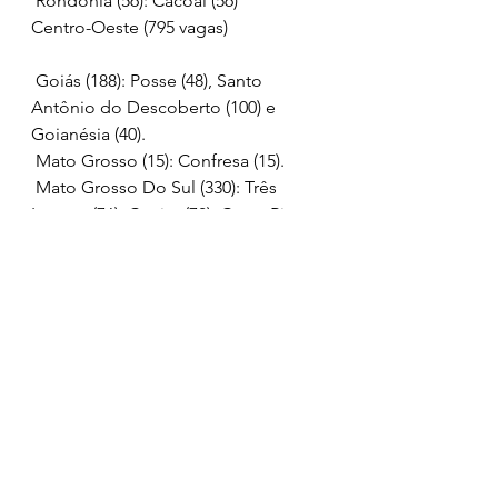
 Rondônia (56): Cacoal (56)
Centro-Oeste (795 vagas)
 Goiás (188): Posse (48), Santo 
Antônio do Descoberto (100) e 
Goianésia (40).
 Mato Grosso (15): Confresa (15).
 Mato Grosso Do Sul (330): Três 
Lagoas (76), Coxim (78), Costa Rica 
(78), Corumbá (78) e Campo Grande 
– 26 de Agosto (20).
 Distrito Federal (262): Asa Sul (50) e 
Taguatinga (212).
Sul (4.489 vagas)
 Rio Grande do Sul (1.440): Alvorada 
(384), Porto Alegre - Partenon (480) e 
Osório (576)
 Paraná (2.759): Ivaiporã (225), 