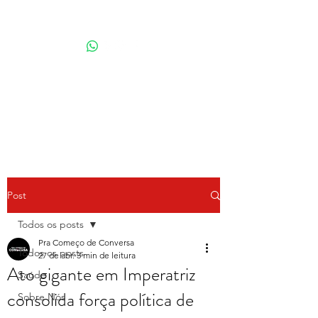
Por Karina Lindoso
Post
Todos os posts
Pra Começo de Conversa
Todos os posts
27 de abr.
3 min de leitura
Ato gigante em Imperatriz
Saúde
consolida força política de
Sobre Nós