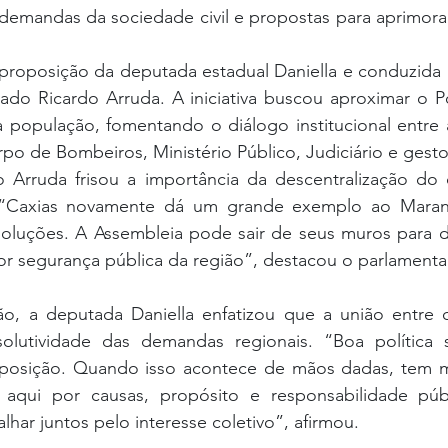
emandas da sociedade civil e propostas para aprimorar 
 proposição da deputada estadual Daniella e conduzida 
do Ricardo Arruda. A iniciativa buscou aproximar o Pod
população, fomentando o diálogo institucional entre as 
orpo de Bombeiros, Ministério Público, Judiciário e gesto
Arruda frisou a importância da descentralização do 
 “Caxias novamente dá um grande exemplo ao Maranh
soluções. A Assembleia pode sair de seus muros para di
r segurança pública da região”, destacou o parlamentar
o, a deputada Daniella enfatizou que a união entre 
olutividade das demandas regionais. “Boa política 
posição. Quando isso acontece de mãos dadas, tem m
 aqui por causas, propósito e responsabilidade públ
lhar juntos pelo interesse coletivo”, afirmou.