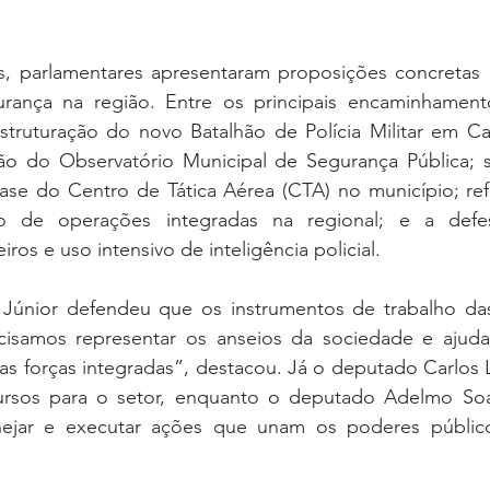
s, parlamentares apresentaram proposições concretas p
rança na região. Entre os principais encaminhament
estruturação do novo Batalhão de Polícia Militar em Ca
o do Observatório Municipal de Segurança Pública; s
ase do Centro de Tática Aérea (CTA) no município; refo
ção de operações integradas na regional; e a defe
iros e uso intensivo de inteligência policial.
únior defendeu que os instrumentos de trabalho das 
cisamos representar os anseios da sociedade e ajuda
s forças integradas”, destacou. Já o deputado Carlos L
ursos para o setor, enquanto o deputado Adelmo Soar
nejar e executar ações que unam os poderes público