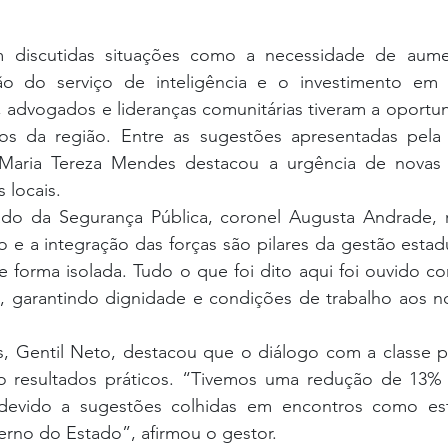
m discutidas situações como a necessidade de aumen
ação do serviço de inteligência e o investimento em in
s, advogados e lideranças comunitárias tiveram a oportu
los da região. Entre as sugestões apresentadas pela
 Maria Tereza Mendes destacou a urgência de novas e
 locais.
ado da Segurança Pública, coronel Augusta Andrade, r
 e a integração das forças são pilares da gestão estadu
e forma isolada. Tudo o que foi dito aqui foi ouvido c
, garantindo dignidade e condições de trabalho aos nos
s, Gentil Neto, destacou que o diálogo com a classe po
o resultados práticos. “Tivemos uma redução de 13% 
devido a sugestões colhidas em encontros como este
rno do Estado”, afirmou o gestor.