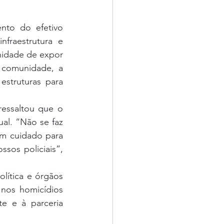
to do efetivo 
fraestrutura e 
nidade de expor 
 comunidade, a 
struturas para 
essaltou que o 
al. “Não se faz 
om cuidado para 
sos policiais”, 
lítica e órgãos 
nos homicídios 
 e à parceria 