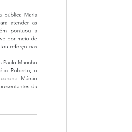
 pública Maria 
ra atender as 
ém pontuou a 
ivo por meio de 
tou reforço nas 
s Paulo Marinho 
io Roberto; o 
coronel Márcio 
presentantes da 