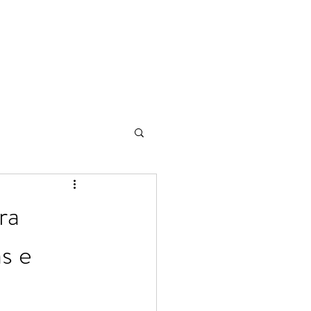
ra
s e