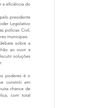
a eficiência do 
pelo presidente 
er Legislativo 
polícias Civil, 
res municipais.
debate sobre a 
ão ao ouvir a 
scutir soluções 
.
os poderes é o 
se constrói em 
uita chance de 
ica, com total 