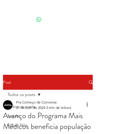
Por Karina Lindoso
Post
Todos os posts
Pra Começo de Conversa
Todos os posts
21 de out. de 2024
3 min de leitura
Avanço do Programa Mais
Saúde
Médicos beneficia população
Sobre Nós