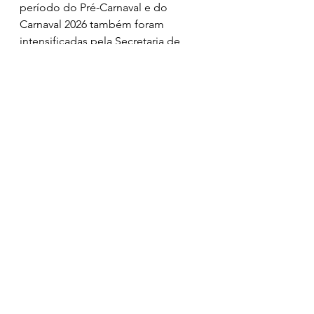
período do Pré-Carnaval e do 
Carnaval 2026 também foram 
intensificadas pela Secretaria de 
Estado da Segurança Pública (SSP). 
Ao todo, 610 policiais militares 
atuarão nos circuitos da Região 
Metropolitana durante os finais de 
semana, com apoio de 48 viaturas, 
entre carros e motocicletas. 
A estratégia envolve policiamento 
integrado, cobrindo tanto áreas de 
grande aglomeração quanto 
regiões periféricas aos eventos, 
com atuação conjunta de diferentes 
forças de segurança, secretarias 
estaduais, municípios e iniciativa 
privada.