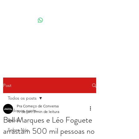
Por Karina Lindoso
Post
Todos os posts
Pra Começo de Conversa
Todos os posts
19 de jan.
3 min de leitura
Bell Marques e Léo Foguete
Saúde
arrastam 500 mil pessoas no
Sobre Nós