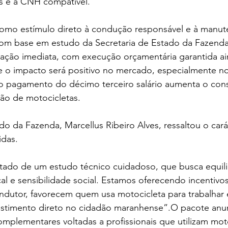
s e à CNH compatível. 
omo estímulo direto à condução responsável e à manut
Com
 base em estudo da Secretaria de Estado da Fazenda 
tação imediata, com execução orçamentária garantida ai
e o impacto será positivo no mercado, especialmente n
o pagamento do décimo terceiro salário aumenta o co
ção de motocicletas.
do da Fazenda, Marcellus Ribeiro Alves, ressaltou o carát
das. 
ltado de um estudo técnico cuidadoso, que busca equili
cal e sensibilidade social. Estamos oferecendo incentivo
dutor, favorecem quem usa motocicleta para trabalhar e
stimento direto no cidadão maranhense”.O pacote anunc
omplementares voltadas a profissionais que utilizam moto