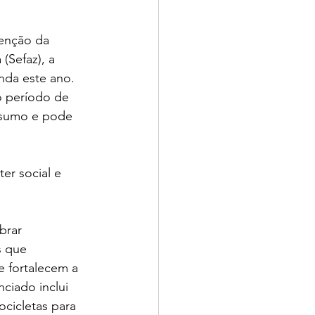
enção da 
(Sefaz), a 
nda este ano. 
o período de 
nsumo e pode 
er social e 
brar 
s que 
 fortalecem a 
iado inclui 
cicletas para 