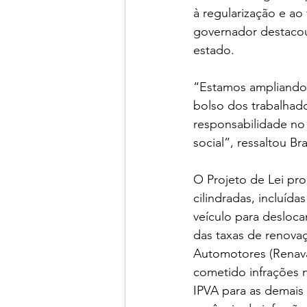
à regularização e ao
governador destacou
estado. 
“Estamos ampliando d
bolso dos trabalhado
responsabilidade no
social”, ressaltou Br
O Projeto de Lei pr
cilindradas, incluíd
veículo para desloc
das taxas de renovaç
Automotores (Renavam
cometido infrações 
IPVA para as demais 