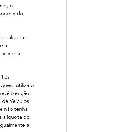
cio, o 
onomia do 
as aliviam o 
e a 
mpromisso 
 155 
quem utiliza o 
revê isenção 
 de Veículos 
e não tenha 
 alíquota do 
igualmente à 