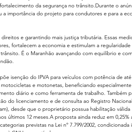
 fortalecimento da segurança no trânsito.Durante o anún
 a importância do projeto para condutores e para a ec
ireitos e garantindo mais justiça tributária. Essas medid
res, fortalecem a economia e estimulam a regularidade 
 trânsito. É o Maranhão avançando com equilíbrio e co
andão.
opõe isenção do IPVA para veículos com potência de até
as motocicletas e motonetas, beneficiando especialmente 
amento diário e como ferramenta de trabalho. Também p
ão do licenciamento e de consulta ao Registro Nacional
), desde que o proprietário possua habilitação válida 
nos últimos 12 meses.A proposta ainda reduz em 0,25% a
categorias previstas na Lei nº 7.799/2002, condicionada 