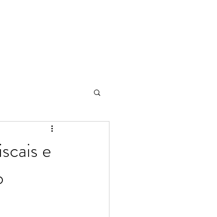
scais e
o