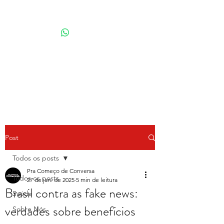
Por Karina Lindoso
Post
Todos os posts
Pra Começo de Conversa
Todos os posts
27 de jan. de 2025
5 min de leitura
Brasil contra as fake news:
Saúde
verdades sobre benefícios
Sobre Nós