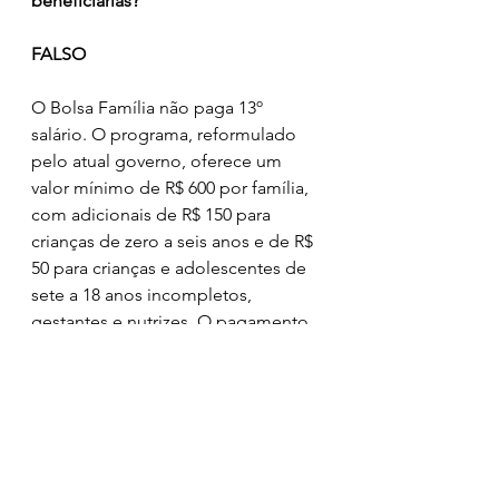
beneficiárias?
FALSO
O Bolsa Família não paga 13º 
salário. O programa, reformulado 
pelo atual governo, oferece um 
valor mínimo de R$ 600 por família, 
com adicionais de R$ 150 para 
crianças de zero a seis anos e de R$ 
50 para crianças e adolescentes de 
sete a 18 anos incompletos, 
gestantes e nutrizes. O pagamento 
de um 13º salário não está previsto 
na lei do programa. O MDS 
esclarece que alguns estados e 
municípios adotam a medida em 
seus territórios de forma autônoma.