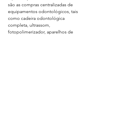
são as compras centralizadas de 
equipamentos odontológicos, tais 
como cadeira odontológica 
completa, ultrassom, 
fotopolimerizador, aparelhos de 
raio-x. Ou seja, vamos organizar 
esse processo e ampliar essa 
assistência. A implantação da linha 
de cuidado do câncer da boca e 
orofaringe, a implantação da 
endodontia em sessão única nos 
centros de especialidades 
odontológicas e em equipes de 
atenção primária à saúde, e também 
populações ribeirinhas, indígenas, 
quilombolas e assentados. É dar 
uma dimensão de cidadania ampla 
em todo o Brasil, atendendo a tudo 