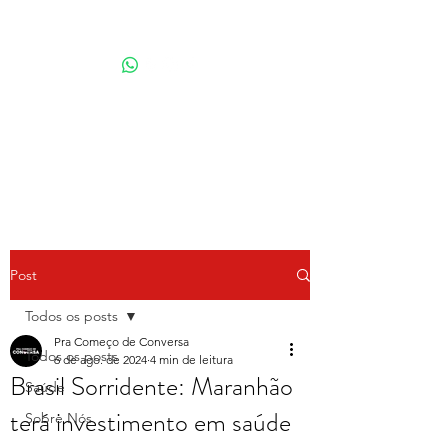
Por Karina Lindoso
Post
Todos os posts
Pra Começo de Conversa
Todos os posts
6 de ago. de 2024
4 min de leitura
Brasil Sorridente: Maranhão
Saúde
terá investimento em saúde
Sobre Nós