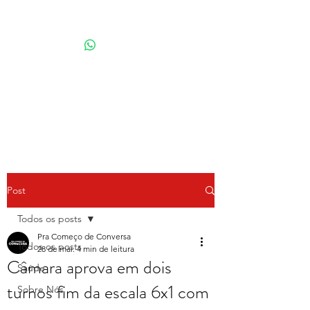
Por Karina Lindoso
Post
Todos os posts
Pra Começo de Conversa
Todos os posts
28 de mai.
4 min de leitura
Câmara aprova em dois
Saúde
turnos fim da escala 6x1 com
Sobre Nós