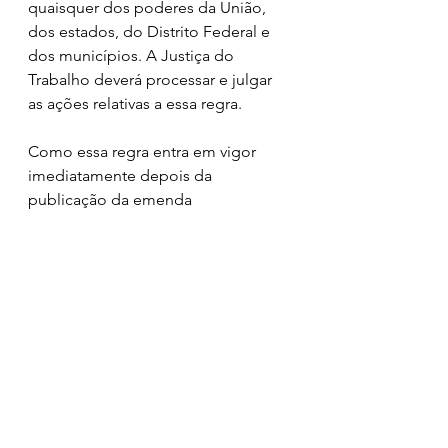
quaisquer dos poderes da União, 
dos estados, do Distrito Federal e 
dos municípios. A Justiça do 
Trabalho deverá processar e julgar 
as ações relativas a essa regra.
Como essa regra entra em vigor 
imediatamente depois da 
publicação da emenda 
constitucional, os contratos em 
vigor deveriam ser adaptados, 
podendo implicar jornadas de 
trabalho superiores a 44 horas 
semanais se não existir acordo 
coletivo ou convenção para 
determinada carreira.
Terceirização
A fim de evitar impacto imediato 