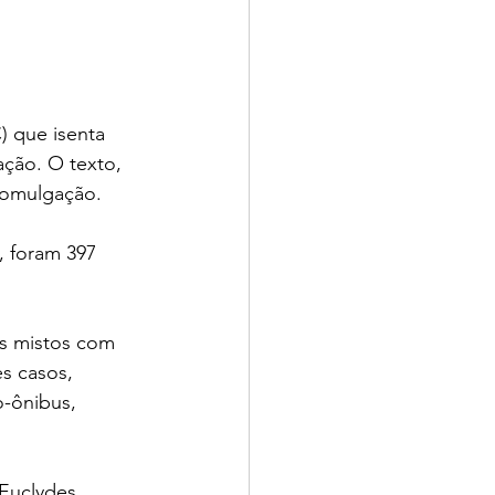
 que isenta 
ção. O texto, 
promulgação.
, foram 397 
os mistos com 
s casos, 
-ônibus, 
Euclydes 