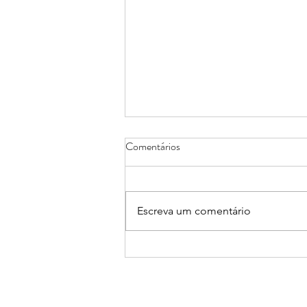
Comentários
Escreva um comentário
Mirante define calendário de
entrevistas com candidatos para
senador, governador e vice no MA