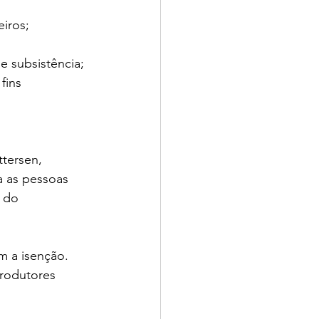
eiros;
e subsistência;
fins 
tersen, 
a as pessoas 
 do 
 a isenção. 
rodutores 