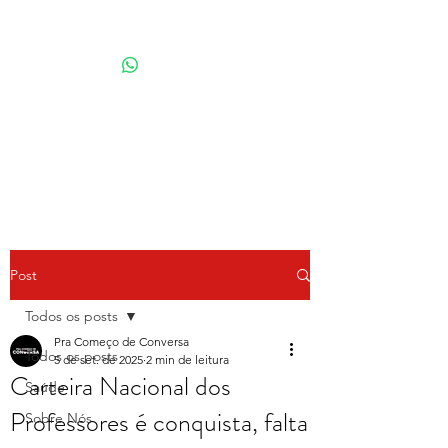
Por Karina Lindoso
Post
Todos os posts
Pra Começo de Conversa
Todos os posts
5 de set. de 2025
2 min de leitura
Carteira Nacional dos
Saúde
Professores é conquista, falta
Sobre Nós