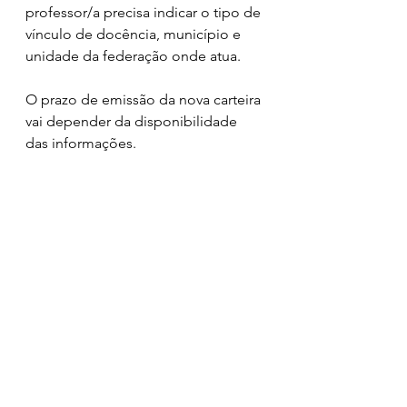
professor/a precisa indicar o tipo de 
vínculo de docência, município e 
unidade da federação onde atua.
O prazo de emissão da nova carteira 
vai depender da disponibilidade 
das informações.
O projeto de lei aguarda sanção 
presidencial e tem assinatura 
prevista para o dia 15 de outubro, 
de acordo com o ministro da 
Educação.
Fonte: CNTE