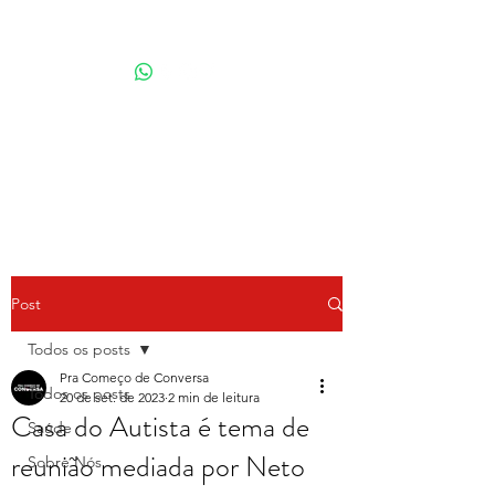
Por Karina Lindoso
Post
Todos os posts
Pra Começo de Conversa
Todos os posts
20 de set. de 2023
2 min de leitura
Casa do Autista é tema de
Saúde
reunião mediada por Neto
Sobre Nós