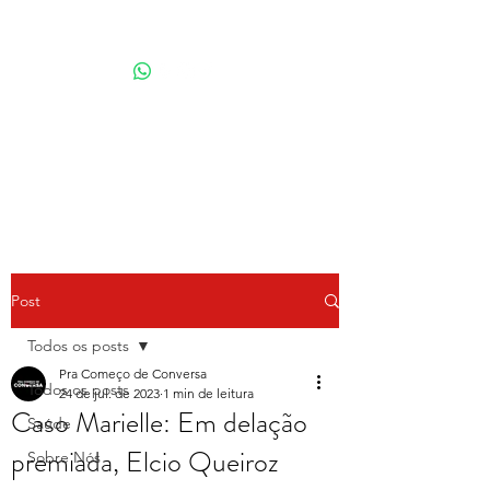
Por Karina Lindoso
Post
Todos os posts
Pra Começo de Conversa
Todos os posts
24 de jul. de 2023
1 min de leitura
Caso Marielle: Em delação
Saúde
premiada, Elcio Queiroz
Sobre Nós