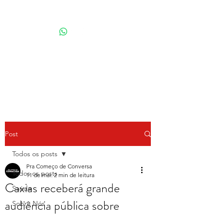
Por Karina Lindoso
Post
Todos os posts
Pra Começo de Conversa
Todos os posts
11 de mai.
2 min de leitura
Caxias receberá grande
Saúde
audiência pública sobre
Sobre Nós