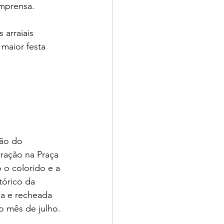
mprensa.
arraiais 
maior festa 
ão do 
ração na Praça 
 o colorido e a 
tórico da 
sa e recheada 
o mês de julho.