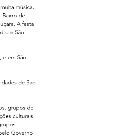
muita música, 
 Bairro de 
çara. A festa 
edro e São 
, e em São 
cidades de São 
os, grupos de 
ões culturais 
grupos 
 pelo Governo 