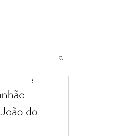
anhão
 João do