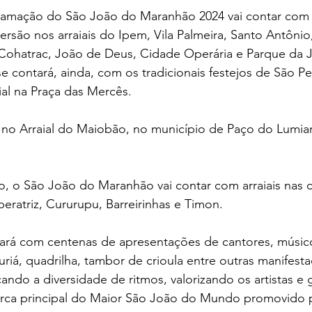
ramação do São João do Maranhão 2024 vai contar com 
ersão nos arraiais do Ipem, Vila Palmeira, Santo Antônio,
Cohatrac, João de Deus, Cidade Operária e Parque da Ju
e contará, ainda, com os tradicionais festejos de São P
ial na Praça das Mercês.
 no Arraial do Maiobão, no município de Paço do Lumiar
o, o São João do Maranhão vai contar com arraiais nas 
eratriz, Cururupu, Barreirinhas e Timon. 
rá com centenas de apresentações de cantores, músic
iá, quadrilha, tambor de crioula entre outras manifestaç
ndo a diversidade de ritmos, valorizando os artistas e 
 marca principal do Maior São João do Mundo promovido