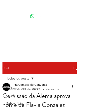
Por Karina Lindoso
Post
Todos os posts
Pra Começo de Conversa
Todos os posts
19 de dez. de 2023
2 min de leitura
Comissão da Alema aprova
Saúde
nome de Flávia Gonzalez
Sobre Nós