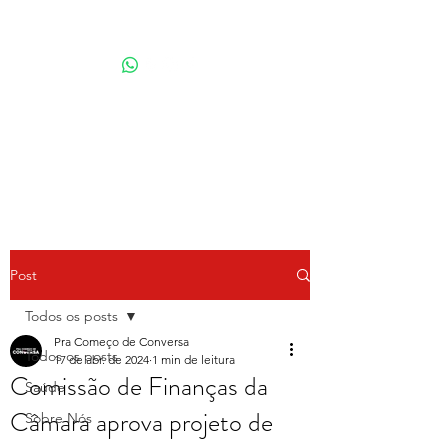
Por Karina Lindoso
Post
Todos os posts
Pra Começo de Conversa
Todos os posts
17 de abr. de 2024
1 min de leitura
Comissão de Finanças da
Saúde
Câmara aprova projeto de
Sobre Nós