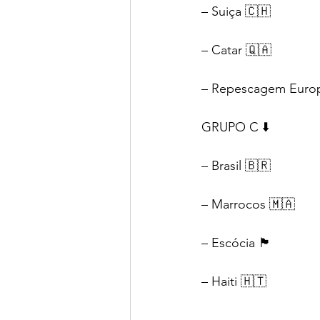
– Suiça 🇨🇭
– Catar 🇶🇦
– Repescagem Euro
GRUPO C ⬇️
– Brasil 🇧🇷
– Marrocos 🇲🇦
– Escócia 🏴󠁧󠁢󠁳󠁣󠁴󠁿
– Haiti 🇭🇹