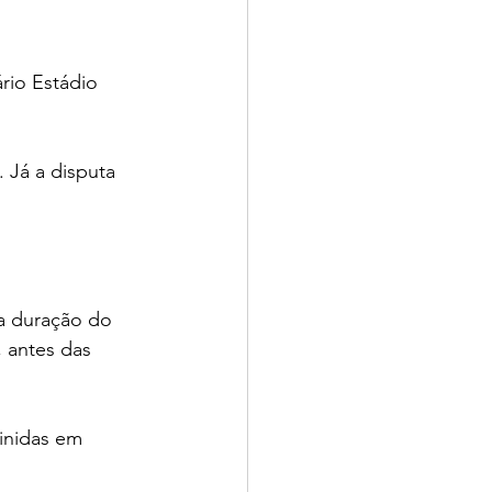
rio Estádio 
 Já a disputa 
a duração do 
, antes das 
finidas em 