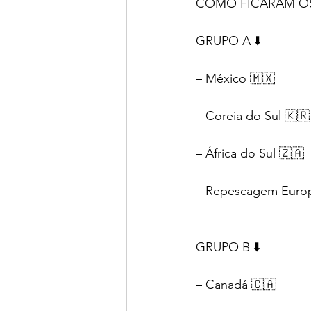
COMO FICARAM OS
GRUPO A ⬇️
– México 🇲🇽
– Coreia do Sul 🇰🇷
– África do Sul 🇿🇦
– Repescagem Euro
GRUPO B ⬇️
– Canadá 🇨🇦