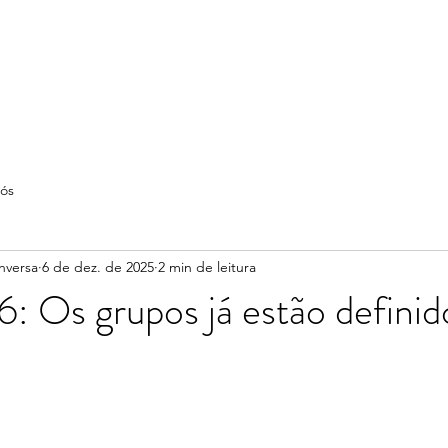
ós
nversa
6 de dez. de 2025
2 min de leitura
 Os grupos já estão definid