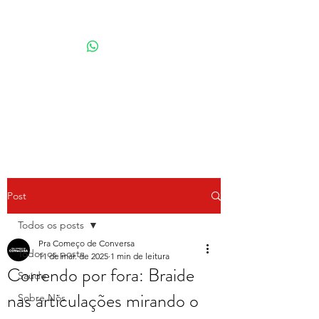
Por Karina Lindoso
Post
Todos os posts
Pra Começo de Conversa
Todos os posts
11 de mar. de 2025
1 min de leitura
Correndo por fora: Braide
Saúde
nas articulações mirando o
Sobre Nós