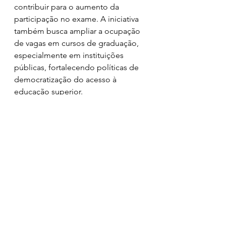
contribuir para o aumento da 
participação no exame. A iniciativa 
também busca ampliar a ocupação 
de vagas em cursos de graduação, 
especialmente em instituições 
públicas, fortalecendo políticas de 
democratização do acesso à 
educação superior. 
Assessoria de Comunicação Social 
do MEC, com informações da 
Secretaria de Educação Continuada, 
Alfabetização de Jovens e Adultos, 
Diversidade e Inclusão (Secadi) 