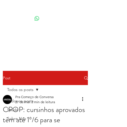
Por Karina Lindoso
Post
Todos os posts
Pra Começo de Conversa
Todos os posts
27 de mai.
2 min de leitura
CPOP: cursinhos aprovados
Saúde
têm até 1º/6 para se
Sobre Nós