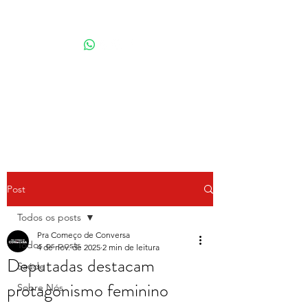
Por Karina Lindoso
Post
Todos os posts
Pra Começo de Conversa
Todos os posts
4 de nov. de 2025
2 min de leitura
Deputadas destacam
Saúde
protagonismo feminino
Sobre Nós