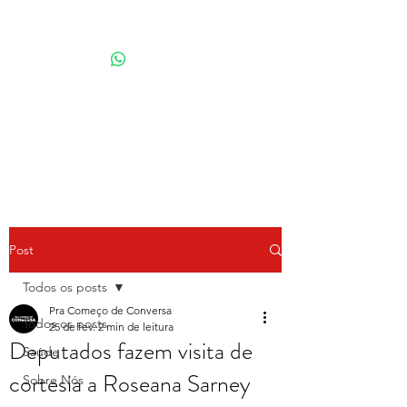
Por Karina Lindoso
Post
Todos os posts
Pra Começo de Conversa
Todos os posts
25 de fev.
2 min de leitura
Deputados fazem visita de
Saúde
cortesia a Roseana Sarney
Sobre Nós