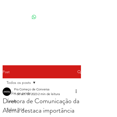
Por Karina Lindoso
Post
Todos os posts
Pra Começo de Conversa
Todos os posts
1 de set. de 2023
2 min de leitura
Diretora de Comunicação da
Saúde
Alema destaca importância
Sobre Nós