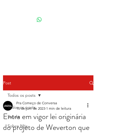
Por Karina Lindoso
Post
Todos os posts
Pra Começo de Conversa
Todos os posts
15 de jun. de 2023
1 min de leitura
Entra em vigor lei originária
Saúde
do projeto de Weverton que
Sobre Nós