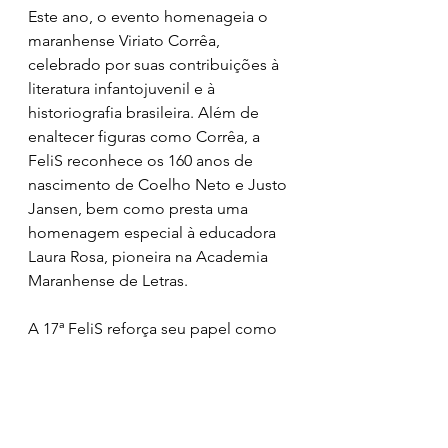
Este ano, o evento homenageia o 
maranhense Viriato Corrêa, 
celebrado por suas contribuições à 
literatura infantojuvenil e à 
historiografia brasileira. Além de 
enaltecer figuras como Corrêa, a 
FeliS reconhece os 160 anos de 
nascimento de Coelho Neto e Justo 
Jansen, bem como presta uma 
homenagem especial à educadora 
Laura Rosa, pioneira na Academia 
Maranhense de Letras.
A 17ª FeliS reforça seu papel como 
uma política cultural sólida em São 
Luís, estimulando a leitura e a 
educação como pilares para o 
desenvolvimento social e cultural. 