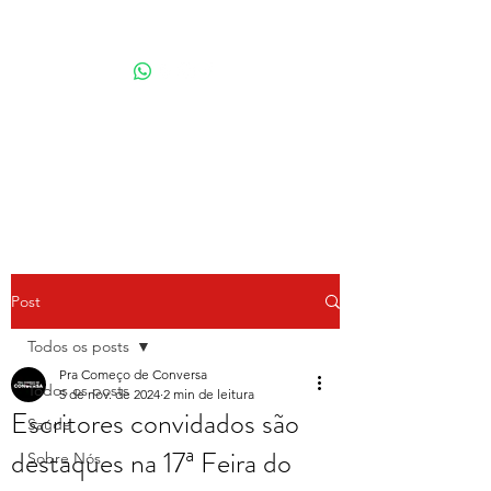
Por Karina Lindoso
Post
Todos os posts
Pra Começo de Conversa
Todos os posts
5 de nov. de 2024
2 min de leitura
Escritores convidados são
Saúde
destaques na 17ª Feira do
Sobre Nós