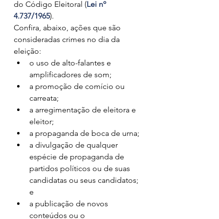
do Código Eleitoral (
Lei nº 
4.737/1965
).
Confira, abaixo, ações que são 
consideradas crimes no dia da 
eleição:
o uso de alto-falantes e 
amplificadores de som;
a promoção de comício ou 
carreata;
a arregimentação de eleitora e 
eleitor;
a propaganda de boca de urna;
a divulgação de qualquer 
espécie de propaganda de 
partidos políticos ou de suas 
candidatas ou seus candidatos; 
e
a publicação de novos 
conteúdos ou o 