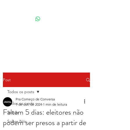
Por Karina Lindoso
Post
Todos os posts
Pra Começo de Conversa
Todos os posts
1 de out. de 2024
1 min de leitura
Faltam 5 dias: eleitores não
Saúde
podem ser presos a partir de
Sobre Nós