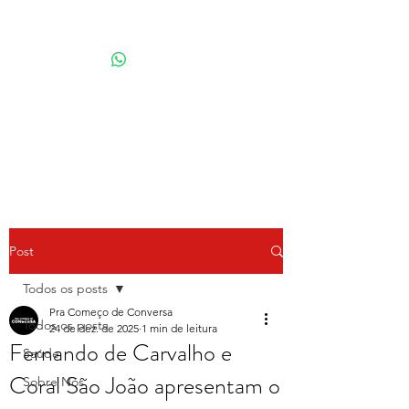
Por Karina Lindoso
Post
Todos os posts
Pra Começo de Conversa
Todos os posts
24 de dez. de 2025
1 min de leitura
Fernando de Carvalho e
Saúde
Coral São João apresentam o
Sobre Nós