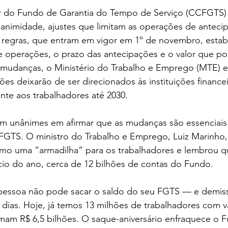
 do Fundo de Garantia do Tempo de Serviço (CCFGTS) 
 unanimidade, ajustes que limitam as operações de antec
s regras, que entram em vigor em 1º de novembro, estab
e operações, o prazo das antecipações e o valor que po
mudanças, o Ministério do Trabalho e Emprego (MTE) e
ões deixarão de ser direcionados às instituições financei
nte aos trabalhadores até 2030.
m unânimes em afirmar que as mudanças são essenciais p
FGTS. O ministro do Trabalho e Emprego, Luiz Marinho, c
omo uma “armadilha” para os trabalhadores e lembrou q
cio do ano, cerca de 12 bilhões de contas do Fundo.
 pessoa não pode sacar o saldo do seu FGTS — e demis
dias. Hoje, já temos 13 milhões de trabalhadores com v
am R$ 6,5 bilhões. O saque-aniversário enfraquece o F