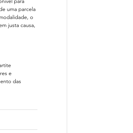
onível para 
 de uma parcela 
 modalidade, o 
em justa causa, 
rtite 
res e 
mento das 