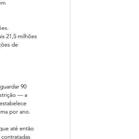
em 
es. 
s 21,5 milhões 
ções de 
guardar 90 
strição — a 
estabelece 
 uma por ano.
que até então 
 contratadas 