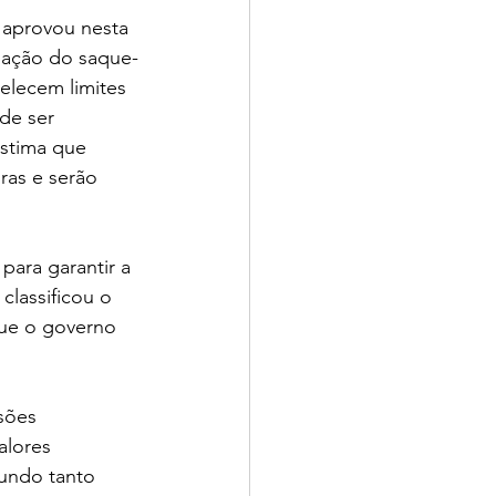
aprovou nesta 
ipação do saque-
elecem limites 
de ser 
stima que 
ras e serão 
ara garantir a 
lassificou o 
ue o governo 
sões 
alores 
undo tanto 