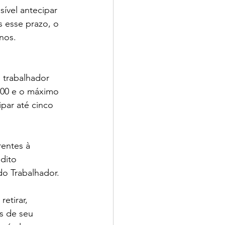
ível antecipar 
 esse prazo, o 
nos. 
 trabalhador 
0,00 e o máximo 
par até cinco 
entes à 
dito 
do Trabalhador.
etirar, 
s de seu 