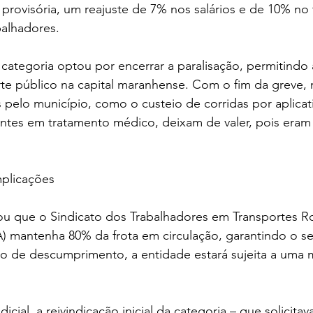
provisória, um reajuste de 7% nos salários e de 10% no t
balhadores.
categoria optou por encerrar a paralisação, permitindo
rte público na capital maranhense. Com o fim da greve,
s pelo município, como o custeio de corridas por aplicat
entes em tratamento médico, deixam de valer, pois eram
mplicações
 que o Sindicato dos Trabalhadores em Transportes Ro
mantenha 80% da frota em circulação, garantindo o ser
 de descumprimento, a entidade estará sujeita a uma mu
icial, a reivindicação inicial da categoria – que solicitav