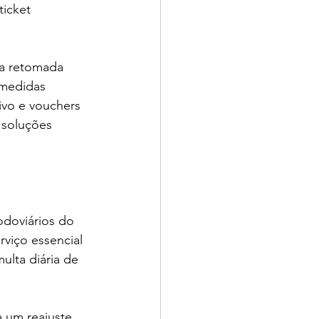
icket 
 a retomada 
 medidas 
ivo e vouchers 
 soluções 
doviários do 
viço essencial 
lta diária de 
a um reajuste 