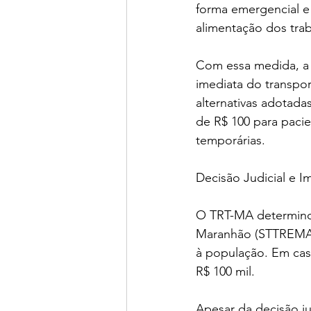
forma emergencial e 
alimentação dos tra
Com essa medida, a 
imediata do transpo
alternativas adotada
de R$ 100 para paci
temporárias.
Decisão Judicial e I
O TRT-MA determinou
Maranhão (STTREMA) 
à população. Em caso
R$ 100 mil.
Apesar da decisão jud