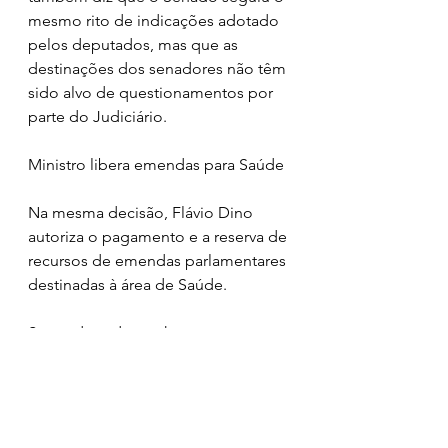
mesmo rito de indicações adotado 
pelos deputados, mas que as 
destinações dos senadores não têm 
sido alvo de questionamentos por 
parte do Judiciário.
Ministro libera emendas para Saúde
Na mesma decisão, Flávio Dino 
autoriza o pagamento e a reserva de 
recursos de emendas parlamentares 
destinadas à área de Saúde.
Segundo o despacho, a 
movimentação do dinheiro de 
emendas parlamentares já 
depositadas nos Fundos de Saúde 
fica autorizada até o próximo dia 10 