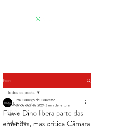
Por Karina Lindoso
Post
Todos os posts
Pra Começo de Conversa
Todos os posts
29 de dez. de 2024
3 min de leitura
Flávio Dino libera parte das
Saúde
emendas, mas critica Câmara
Sobre Nós