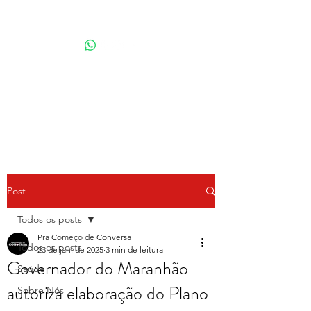
Por Karina Lindoso
Post
Todos os posts
Pra Começo de Conversa
Todos os posts
23 de jan. de 2025
3 min de leitura
Governador do Maranhão
Saúde
autoriza elaboração do Plano
Sobre Nós