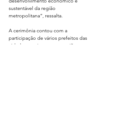
desenvolvimento econômico e 
sustentável da região 
metropolitana”, ressalta.
A cerimônia contou com a 
participação de vários prefeitos das 
cidades que integram a região, 
como o prefeito de Paço do Lumiar, 
Fred Campos. Campos destacou a 
importância do PDDI para temas 
sensíveis como a questão ambiental 
e o tratamento dos resíduos 
sólidos, para minimizar, nas 13 
cidades, os impactos ambientais e 
de saúde, associados ao descarte 
inadequado. “O Plano que o 
governador autoriza hoje vai 
atender todos os municípios da 
região metropolitana. Acabei de 