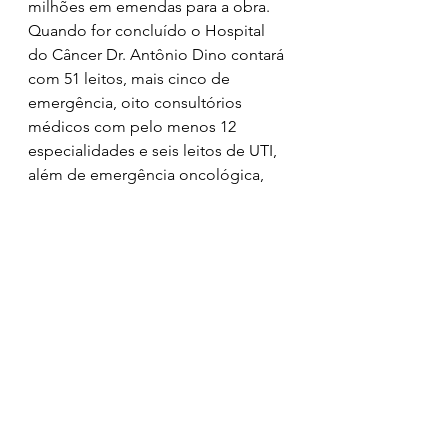
milhões em emendas para a obra. 
Quando for concluído o Hospital 
do Câncer Dr. Antônio Dino contará 
com 51 leitos, mais cinco de 
emergência, oito consultórios 
médicos com pelo menos 12 
especialidades e seis leitos de UTI, 
além de emergência oncológica, 
Serviço de Pronto Atendimento 
(SPA), centro cirúrgico com 6 salas, 
quimioterapia, serviço de imagem 
completo e equipe multidisciplinar.
Weverton Rocha
PDT
Hospital Dr Antonio Dino
Antonio Dino