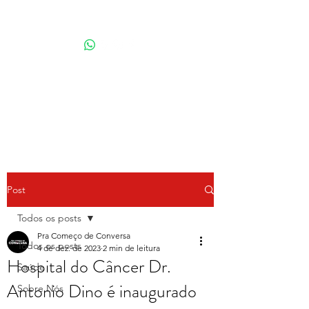
Por Karina Lindoso
Post
Todos os posts
Pra Começo de Conversa
Todos os posts
4 de dez. de 2023
2 min de leitura
Hospital do Câncer Dr.
Saúde
Antonio Dino é inaugurado
Sobre Nós