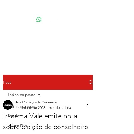
Por Karina Lindoso
Post
Todos os posts
Pra Começo de Conversa
Todos os posts
11 de out. de 2023
1 min de leitura
Iracema Vale emite nota
Saúde
sobre eleição de conselheiro
Sobre Nós