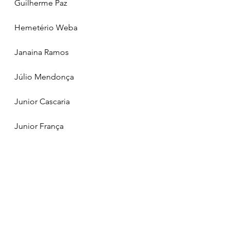
Guilherme Paz
Hemetério Weba
Janaina Ramos
Júlio Mendonça
Junior Cascaria
Junior França
Juscelino Marreca
Leandro Bello
Mical Damasceno
Neto Evangelista