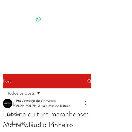
Por Karina Lindoso
Post
Todos os posts
Pra Começo de Conversa
Todos os posts
24 de mar. de 2024
1 min de leitura
Luto na cultura maranhense:
Saúde
Morre Cláudio Pinheiro
Sobre Nós