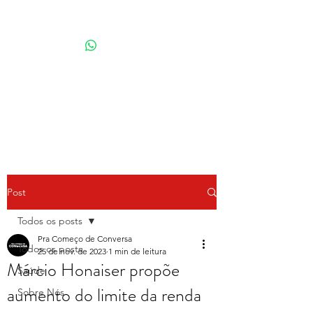
Por Karina Lindoso
Post
Todos os posts
Pra Começo de Conversa
Todos os posts
25 de nov. de 2023
1 min de leitura
Márcio Honaiser propõe
Saúde
aumento do limite da renda
Sobre Nós