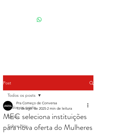
Por Karina Lindoso
Post
Todos os posts
Pra Começo de Conversa
Todos os posts
13 de ago. de 2025
2 min de leitura
MEC seleciona instituições
Saúde
para nova oferta do Mulheres
Sobre Nós