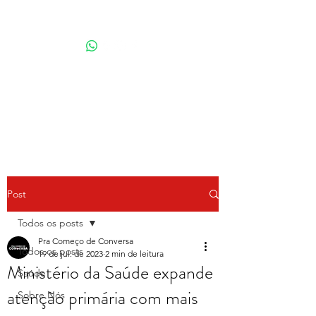
Por Karina Lindoso
Post
Todos os posts
Pra Começo de Conversa
Todos os posts
19 de jul. de 2023
2 min de leitura
Ministério da Saúde expande
Saúde
atenção primária com mais
Sobre Nós