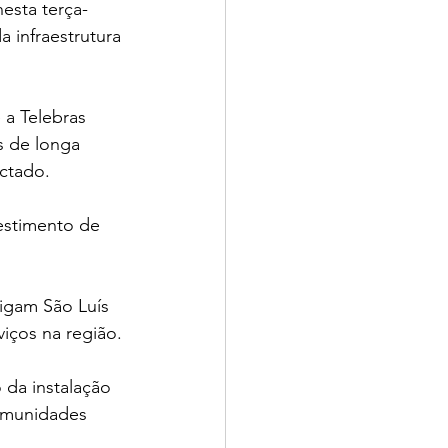
esta terça-
 infraestrutura 
 a Telebras 
s de longa 
ctado.
vestimento de 
ligam São Luís 
viços na região.
 da instalação 
comunidades 