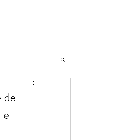
e de
 e