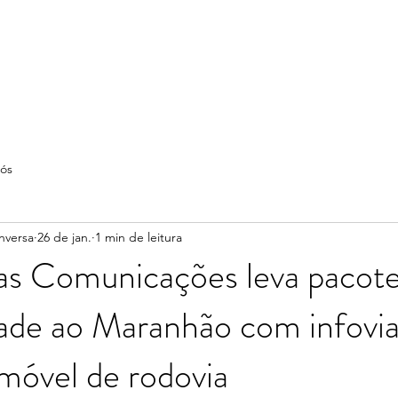
ós
nversa
26 de jan.
1 min de leitura
das Comunicações leva pacot
ade ao Maranhão com infovia
móvel de rodovia